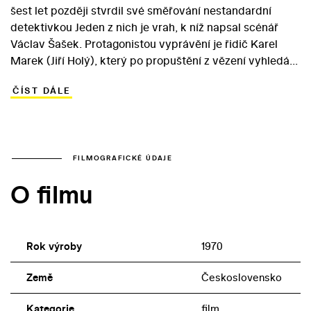
šest let později stvrdil své směřování nestandardní
detektivkou Jeden z nich je vrah, k níž napsal scénář
Václav Šašek. Protagonistou vyprávění je řidič Karel
Marek (Jiří Holý), který po propuštění z vězení vyhledá
své společníky, jejichž vinu vzal na sebe. Na pašování
ČÍST DÁLE
uměleckých předmětů do ciziny se spolu s ním podílela
čtveřice mužů. Jednoho v sebeobraně zastřelí a ostatní
vydírá, propadaje se do zoufalství podněcovaného
alkoholem. Sám je nakonec zavražděn, ale spolu s
vyšetřovatelem Hájkem (Jiří Adamíra) se divák nedozví,
FILMOGRAFICKÉ ÚDAJE
kdo z podezřelých je pachatelem zločinu… Drama o
O filmu
nepostižitelnosti viny dobře zapadá do dobových
společenských kontextů, patří však k filmům, na něž
diváci zapomněli.
Rok výroby
1970
Země
Československo
Kategorie
film