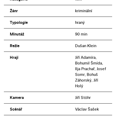
Žánr
kriminální
Typologie
hraný
Minutáž
90 min
Režie
Dušan Klein
Hrají
Jiří Adamíra,
Bohumil Šmída,
Ilja Prachař, Josef
Somr, Bohuš
Záhorský, Jiří
Holý
Kamera
Jiří Stöhr
Scénář
Václav Šašek