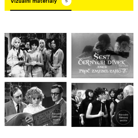
Vizuální materiály
5