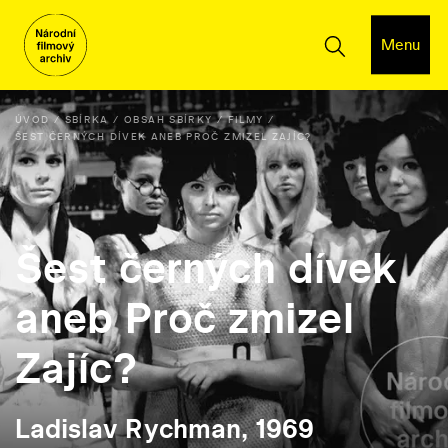
Menu
ÚVOD
SBÍRKA
OBSAH SBÍRKY
FILMY
ŠEST ČERNÝCH DÍVEK ANEB PROČ ZMIZEL ZAJÍC?
Šest černých dívek
aneb Proč zmizel
Zajíc?
Ladislav Rychman, 1969