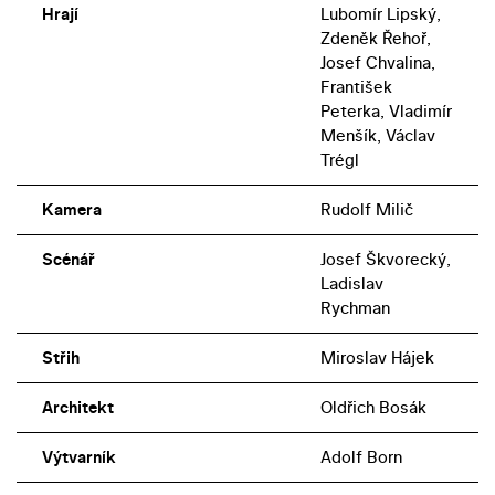
Hrají
Lubomír Lipský,
Zdeněk Řehoř,
Josef Chvalina,
František
Peterka, Vladimír
Menšík, Václav
Trégl
Kamera
Rudolf Milič
Scénář
Josef Škvorecký,
Ladislav
Rychman
Střih
Miroslav Hájek
Architekt
Oldřich Bosák
Výtvarník
Adolf Born