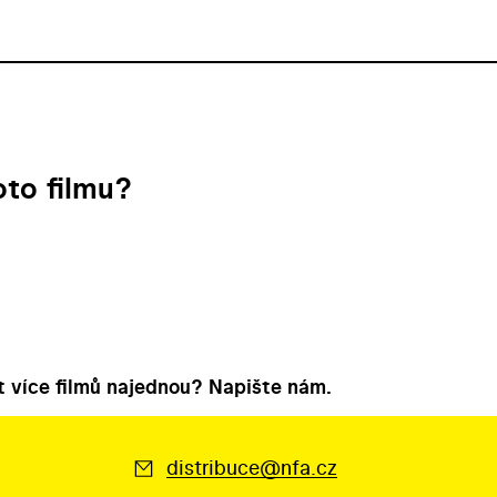
to filmu?
 více filmů najednou? Napište nám.
distribuce@nfa.cz