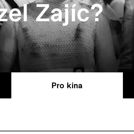
zel Zajíc?
Pro kina