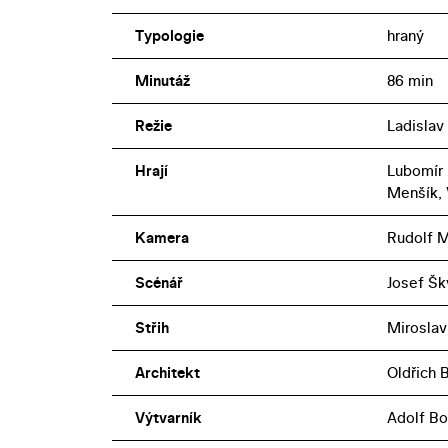
Typologie
hraný
Minutáž
86 min
Režie
Ladisla
Hrají
Lubomír 
Menšík, 
Kamera
Rudolf M
Scénář
Josef Šk
Střih
Miroslav
Architekt
Oldřich 
Výtvarník
Adolf Bo