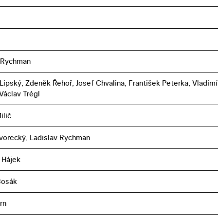
v Rychman
Lipský, Zdeněk Řehoř, Josef Chvalina, František Peterka, Vladimí
Václav Trégl
ilič
vorecký, Ladislav Rychman
 Hájek
Bosák
rn