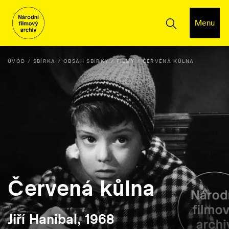
Menu
ÚVOD
SBÍRKA
OBSAH SBÍRKY
FILMY
ČERVENÁ KŮLNA
Červená kůlna
Jiří Hanibal, 1968