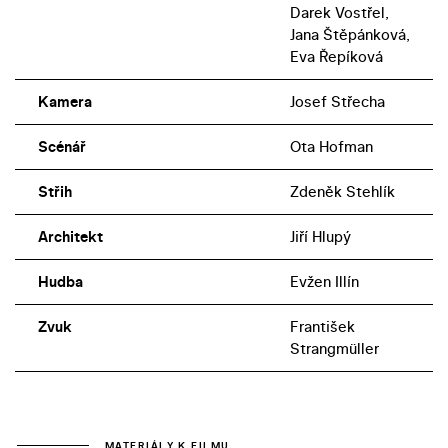
Darek Vostřel,
Jana Štěpánková,
Eva Řepíková
Kamera
Josef Střecha
Scénář
Ota Hofman
Střih
Zdeněk Stehlík
Architekt
Jiří Hlupý
Hudba
Evžen Illín
Zvuk
František
Strangmüller
MATERIÁLY K FILMU