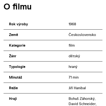
O filmu
Rok výroby
1968
Země
Československo
Kategorie
film
Žánr
dětský
Typologie
hraný
Minutáž
71 min
Režie
Jiří Hanibal
Hrají
Bohuš Záhorský,
David Schneider,