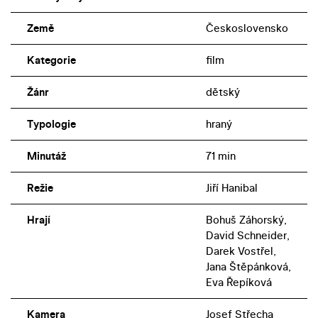
Země
Československo
Kategorie
film
Žánr
dětský
Typologie
hraný
Minutáž
71 min
Režie
Jiří Hanibal
Hrají
Bohuš Záhorský,
David Schneider,
Darek Vostřel,
Jana Štěpánková,
Eva Řepíková
Kamera
Josef Střecha