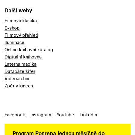
Další weby
Filmová klasika
E-shop
Filmový přehled
Iluminace
Online knihovní katalog
Digitální knihovna
Laterna magika
Databáze šifer
Videoarchiv
Zpět v kinech
Facebook
Instagram
YouTube
LinkedIn
Program Ponrepa jednou měsíčně do