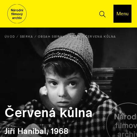
Menu
ÚVOD
SBÍRKA
OBSAH SBÍRKY
FILMY
ČERVENÁ KŮLNA
Červená kůlna
Jiří Hanibal, 1968