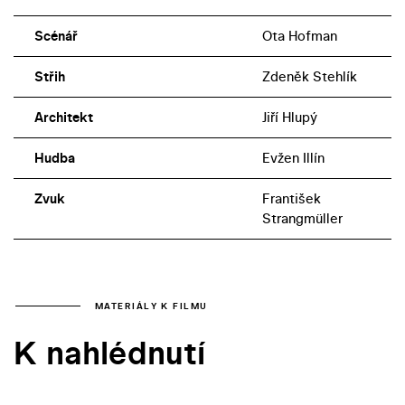
Scénář
Ota Hofman
Střih
Zdeněk Stehlík
Architekt
Jiří Hlupý
Hudba
Evžen Illín
Zvuk
František
Strangmüller
MATERIÁLY K FILMU
K nahlédnutí