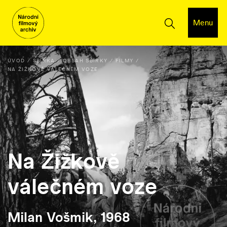
Menu
ÚVOD
SBÍRKA
OBSAH SBÍRKY
FILMY
NA ŽIŽKOVĚ VÁLEČNÉM VOZE
Na Žižkově
válečném voze
Milan Vošmik, 1968