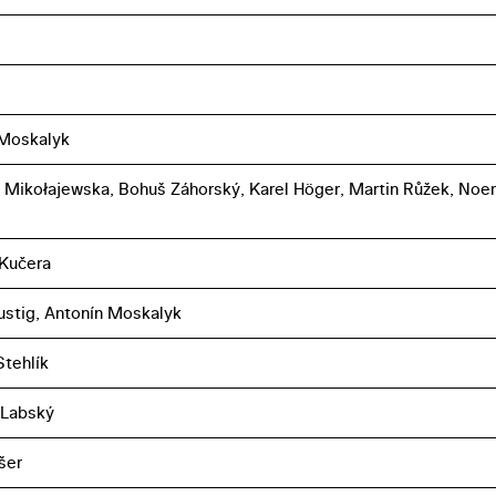
 Moskalyk
 Mikołajewska, Bohuš Záhorský, Karel Höger, Martin Růžek, Noe
 Kučera
ustig, Antonín Moskalyk
tehlík
 Labský
šer