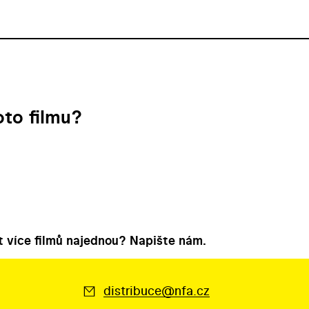
to filmu?
 více filmů najednou? Napište nám.
distribuce@nfa.cz