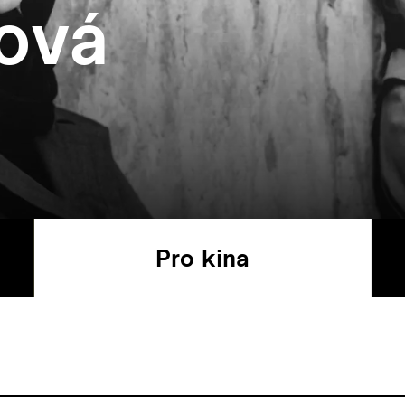
ová
Pro kina