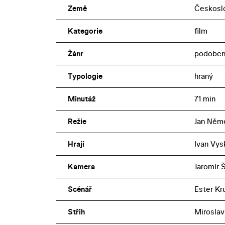
Země
Českosl
Kategorie
film
Žánr
podoben
Typologie
hraný
Minutáž
71 min
Režie
Jan Něm
Hrají
Ivan Vys
Kamera
Jaromír 
Scénář
Ester K
Střih
Miroslav