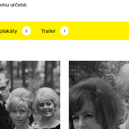
tomu určené.
plakáty
Trailer
2
1