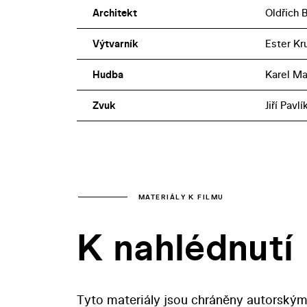
Architekt
Oldřich 
Výtvarník
Ester K
Hudba
Karel Ma
Zvuk
Jiří Pavlí
MATERIÁLY K FILMU
K nahlédnutí
Tyto materiály jsou chráněny autorským