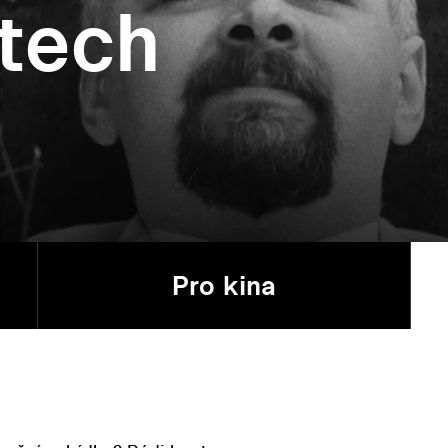
tech
Pro kina