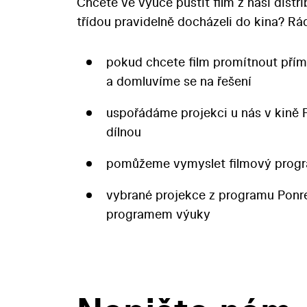
Chcete ve výuce pustit film z naší distr
třídou pravidelně docházeli do kina? 
pokud chcete film promítnout přím
a domluvíme se na řešení
uspořádáme projekci u nás v kině 
dílnou
pomůžeme vymyslet filmový progr
vybrané projekce z programu Pon
programem výuky