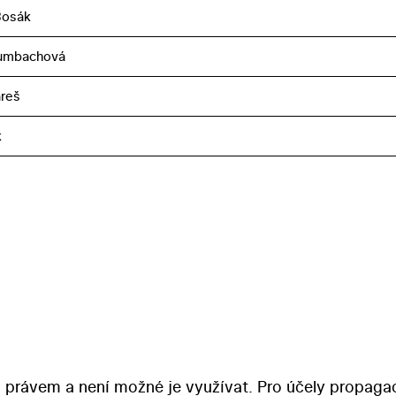
Bosák
rumbachová
reš
k
 právem a není možné je využívat. Pro účely propaga