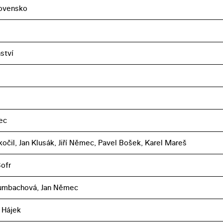
ovensko
ství
ec
kočil, Jan Klusák, Jiří Němec, Pavel Bošek, Karel Mareš
Šofr
rumbachová, Jan Němec
 Hájek