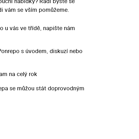
ibuční nabídky? Rádi byste se
Rádi vám se vším pomůžeme.
o u vás ve třídě, napište nám
Ponrepo s úvodem, diskuzí nebo
am na celý rok
repa se můžou stát doprovodným