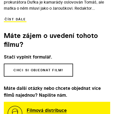
prokurátora Dufka je kamarády oslovován Tomáš, ale
matka o něm mluví jako o Jarouškovi. Redaktor
Světozoru se jmenuje v některých scénách Marek a v
ČÍST DÁLE
jiných Ardan. Úvodní animovaná část filmu v kostce
zachycuje různá historická období, událostem je
společné, že dospělí se zlobí na malé chlapce.
Máte zájem o uvedení tohoto
filmu?
Stačí vyplnit formulář.
CHCI SI OBJEDNAT FILM!
Máte další otázky nebo chcete objednat více
filmů najednou? Napište nám.
Filmová distribuce