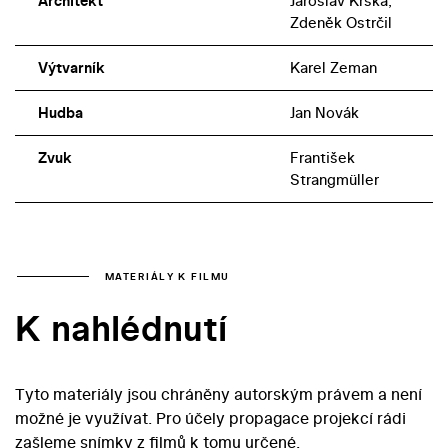
Architekt
Jaroslav Krška,
Zdeněk Ostrčil
Výtvarník
Karel Zeman
Hudba
Jan Novák
Zvuk
František
Strangmüller
MATERIÁLY K FILMU
K nahlédnutí
Tyto materiály jsou chráněny autorským právem a není
možné je využívat. Pro účely propagace projekcí rádi
zašleme snímky z filmů k tomu určené.