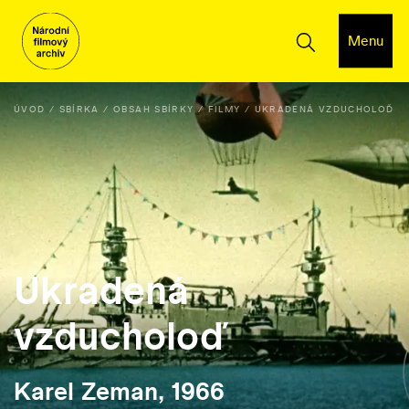
Menu
ÚVOD
SBÍRKA
OBSAH SBÍRKY
FILMY
UKRADENÁ VZDUCHOLOĎ
Ukradená
vzducholoď
Karel Zeman, 1966