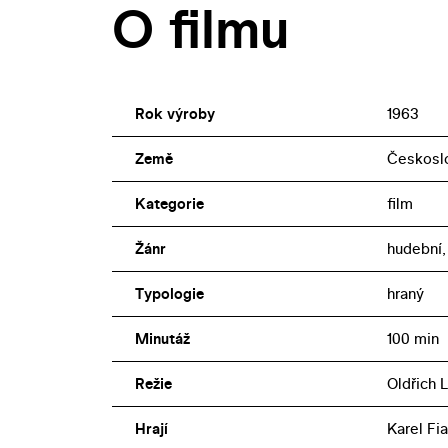
O filmu
realizovanými gagy, kaskadérskými výk
kultovní status. Výjimečná je i vizuální 
zabarvení obrazu, evokující techniku vir
ve filmu zazářili Miloš Kopecký coby 
Rok výroby
1963
kráska Winifred a Květa Fialová v roli „
Země
Českosl
Kategorie
film
Žánr
hudební,
Typologie
hraný
Minutáž
100 min
Režie
Oldřich 
Hrají
Karel Fi