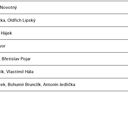
 Novotný
čka, Oldřich Lipský
 Hájek
vor
a, Břetislav Pojar
ík, Vlastimil Hála
ček, Bohumír Brunclík, Antonín Jedlička