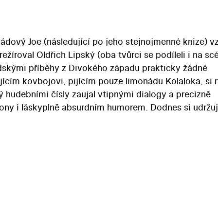
nádový Joe (následující po jeho stejnojmenné knize) vz
žíroval Oldřich Lipský (oba tvůrci se podíleli i na scé
odskými příběhy z Divokého západu prakticky žádné
jícím kovbojovi, pijícím pouze limonádu Kolaloka, si 
ý hudebními čísly zaujal vtipnými dialogy a precizně
ony i láskyplně absurdním humorem. Dodnes si udržu
stránka vyprávění, zahrnující důmyslné triky či nálado
žování. Vedle titulního hrdiny v podání Karla Fialy ve 
adouch Hogofogo, Olga Schoberová jako naivní krásk
nské pěnice“ Tornádo Lou. -tbk- Podle románu a divade
esternová parodie, kterou režíroval Oldřich Lipský (ob
že čeští diváci neměli s hollywoodskými příběhy z Divo
h o ušlechtilém kovbojovi pijícím limonádu si rychle 
ními čísly zaujal vtipnými dialogy a precizně