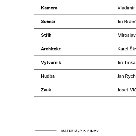
Kamera
Vladimír
Scénář
Jiří Brde
Střih
Miroslav
Architekt
Karel Šk
Výtvarník
Jiří Trnk
Hudba
Jan Rychl
Zvuk
Josef Vl
MATERIÁLY K FILMU