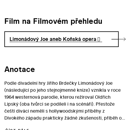
Film na Filmovém přehledu
Limonádový Joe aneb Koňská opera
Anotace
Podle divadelní hry Jiřího Brdečky Limonádový Joe
(následující po jeho stejnojmenné knize) vznikla v roce
1964 westernová parodie, kterou režíroval Oldřich
Lipský (oba tvůrci se podíleli i na scénáři). Přestože
čeští diváci neměli s hollywoodskými příběhy z
Divokého západu prakticky žádné zkušenosti, příběh o
ušlechtilém abstinujícím kovbojovi, pijícím pouze