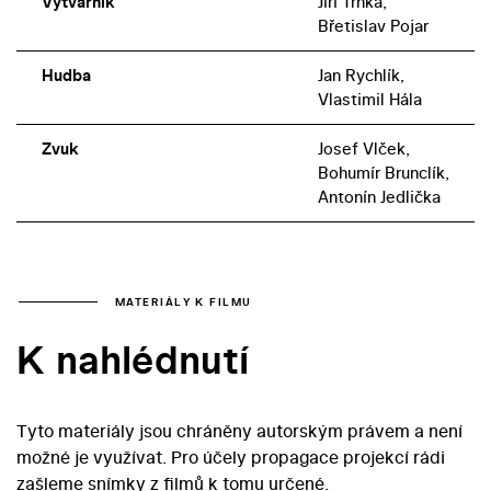
Výtvarník
Jiří Trnka,
Břetislav Pojar
Hudba
Jan Rychlík,
Vlastimil Hála
Zvuk
Josef Vlček,
Bohumír Brunclík,
Antonín Jedlička
MATERIÁLY K FILMU
K nahlédnutí
Tyto materiály jsou chráněny autorským právem a není
možné je využívat. Pro účely propagace projekcí rádi
zašleme snímky z filmů k tomu určené.