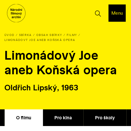
Menu
ÚVOD
SBÍRKA
OBSAH SBÍRKY
FILMY
LIMONÁDOVÝ JOE ANEB KOŇSKÁ OPERA
Limonádový Joe
aneb Koňská opera
Oldřich Lipský, 1963
O filmu
Pro kina
Pro školy