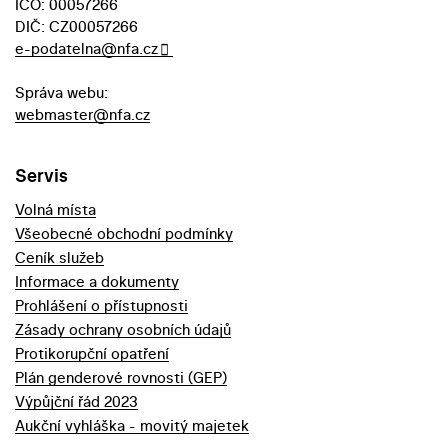
IČO: 00057266
DIČ: CZ00057266
e-podatelna@nfa.cz
Správa webu:
webmaster@nfa.cz
Servis
Volná místa
Všeobecné obchodní podmínky
Ceník služeb
Informace a dokumenty
Prohlášení o přístupnosti
Zásady ochrany osobních údajů
Protikorupční opatření
Plán genderové rovnosti (GEP)
Výpůjční řád 2023
Aukční vyhláška - movitý majetek