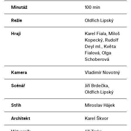
kaskadérskými výkony i láskyplně absurdním humorem.
Minutáž
100 min
Dodnes si udržuje kultovní status. Výjimečná je i vizuální
stránka vyprávění, zahrnující důmyslné triky či náladové
Režie
Oldřich Lipský
zabarvení obrazu, evokující techniku virážování. Vedle
titulního hrdiny v přesném podání Karla Fialy ve filmu
Hrají
Karel Fiala, Miloš
zazářili Miloš Kopecký coby úskočný padouch
Kopecký, Rudolf
Hogofogo, Olga Schoberová jako naivní kráska Winifred
Deyl ml., Květa
Fialová, Olga
a Květa Fialová v roli „arizonské pěnice“ Tornádo Lou. -
Schoberová
ap-
Kamera
Vladimír Novotný
Scénář
Jiří Brdečka,
Oldřich Lipský
Střih
Miroslav Hájek
Architekt
Karel Škvor