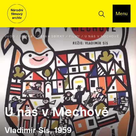
Menu
ÚVOD
SBÍRKA
OBSAH SBÍRKY
FILMY
U NÁS V MECHOVĚ
U nás v Mechově
Vladimír Sís, 1959