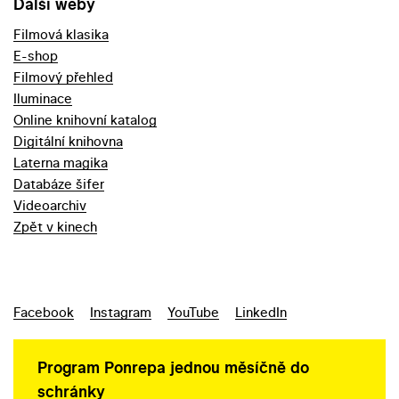
Další weby
Filmová klasika
E-shop
Filmový přehled
Iluminace
Online knihovní katalog
Digitální knihovna
Laterna magika
Databáze šifer
Videoarchiv
Zpět v kinech
Facebook
Instagram
YouTube
LinkedIn
Program Ponrepa jednou měsíčně do
schránky