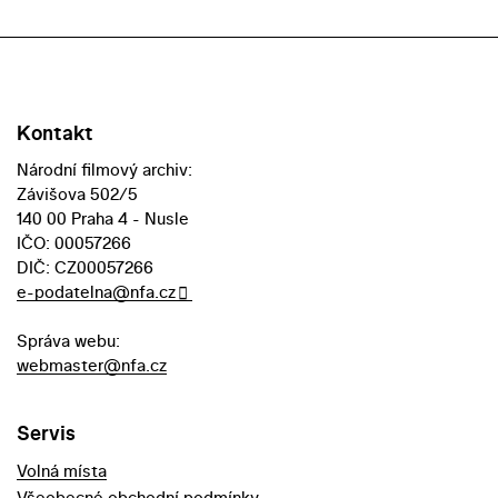
Kontakt
Národní filmový archiv:
Závišova 502/5
140 00 Praha 4 - Nusle
IČO: 00057266
DIČ: CZ00057266
e-podatelna@nfa.cz
Správa webu:
webmaster@nfa.cz
Servis
Volná místa
Všeobecné obchodní podmínky