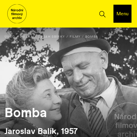
Menu
ÚVOD
SBÍRKA
OBSAH SBÍRKY
FILMY
BOMBA
Bomba
Jaroslav Balík, 1957