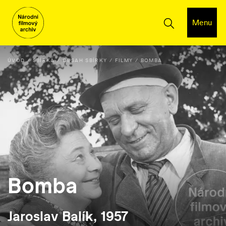
Menu
ÚVOD
SBÍRKA
OBSAH SBÍRKY
FILMY
BOMBA
Bomba
Jaroslav Balík, 1957