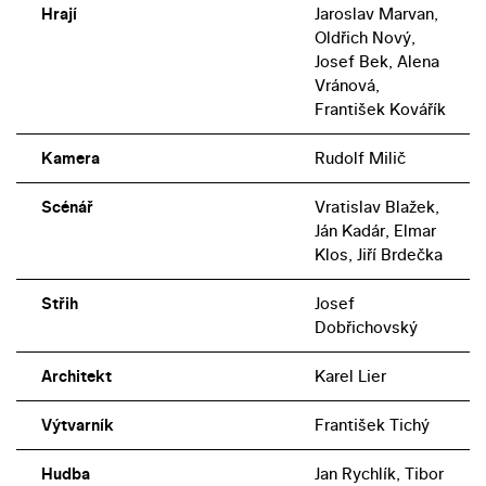
Hrají
Jaroslav Marvan,
Oldřich Nový,
Josef Bek, Alena
Vránová,
František Kovářík
Kamera
Rudolf Milič
Scénář
Vratislav Blažek,
Ján Kadár, Elmar
Klos, Jiří Brdečka
Střih
Josef
Dobřichovský
Architekt
Karel Lier
Výtvarník
František Tichý
Hudba
Jan Rychlík, Tibor