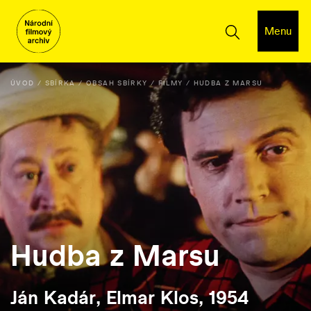
Menu
ÚVOD
SBÍRKA
OBSAH SBÍRKY
FILMY
HUDBA Z MARSU
Hudba z Marsu
Ján Kadár, Elmar Klos, 1954