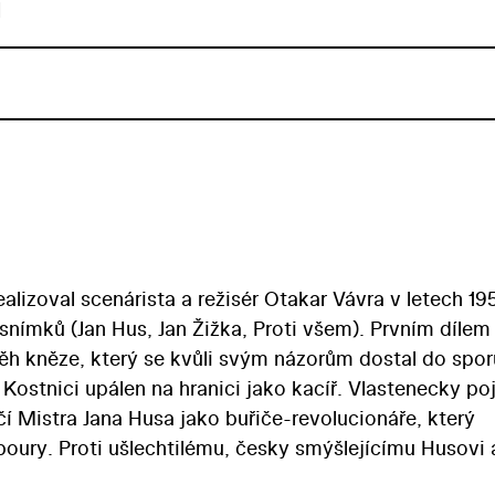
u
realizoval scenárista a režisér Otakar Vávra v letech 1
snímků (Jan Hus, Jan Žižka, Proti všem). Prvním dílem 
íběh kněze, který se kvůli svým názorům dostal do spor
v Kostnici upálen na hranici jako kacíř. Vlastenecky po
čí Mistra Jana Husa jako buřiče-revolucionáře, který
poury. Proti ušlechtilému, česky smýšlejícímu Husovi 
ho, zpupného krále Zmikunda (Jan Pivec). Titulní roli 