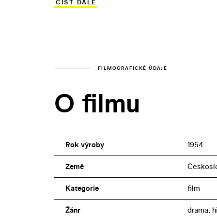
ČÍST DÁLE
velkoryse pojatém vyprávění ztvárnil Zde
Žižky.
FILMOGRAFICKÉ ÚDAJE
O filmu
Rok výroby
1954
Země
Českosl
Kategorie
film
Žánr
drama, h