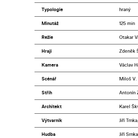
Typologie
hraný
Minutáž
125 min
Režie
Otakar V
Hrají
Zdeněk Š
Kamera
Václav H
Scénář
Miloš V.
Střih
Antonín 
Architekt
Karel Šk
Výtvarník
Jiří Trnk
Hudba
Jiří Srnka