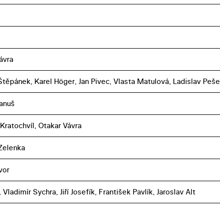
ávra
těpánek, Karel Höger, Jan Pivec, Vlasta Matulová, Ladislav Peš
anuš
 Kratochvíl, Otakar Vávra
Zelenka
vor
a, Vladimír Sychra, Jiří Josefík, František Pavlík, Jaroslav Alt