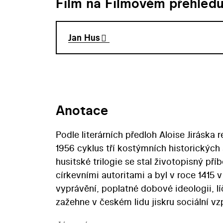
Film na Filmovém přehled
Jan Hus
Anotace
Podle literárních předloh Aloise Jiráska 
1956 cyklus tří kostýmních historických 
husitské trilogie se stal životopisný př
církevními autoritami a byl v roce 1415 
vyprávění, poplatné dobové ideologii, lí
zažehne v českém lidu jiskru sociální vz
druhům a přátelům staví režisér zlovolné