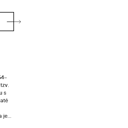
954–
tzv.
u s
jaté
a jeho
ve