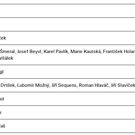
íček
Šmeral, Josef Beyvl, Karel Pavlík, Marie Kautská, František Holar
ršálek
gl
 Drtílek, Lubomír Možný, Jiří Sequens, Roman Hlaváč, Jiří Slavíče
ut
k
laš