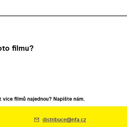
to filmu?
 více filmů najednou? Napište nám.
distribuce@nfa.cz