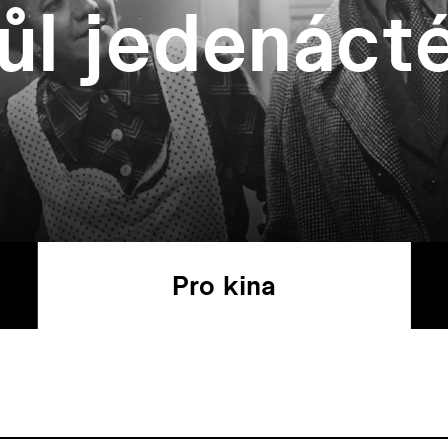
ůl jedenáct
Pro kina