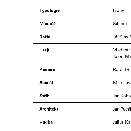
Typologie
hraný
Minutáž
84 min
Režie
Jiří Slav
Hrají
Vladimír 
Josef Ma
Kamera
Karel De
Scénář
Miloslav
Střih
Jan Koho
Architekt
Jan Pacá
Hudba
Julius Ka