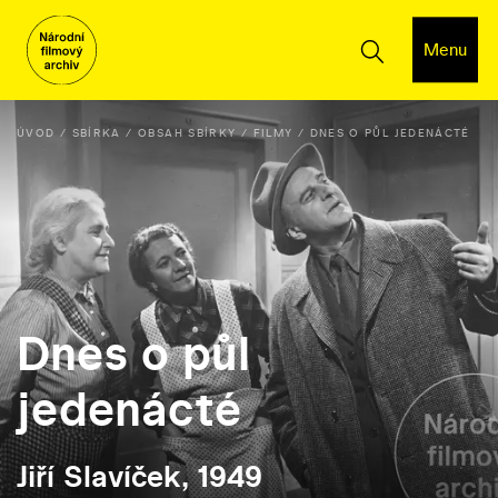
Menu
ÚVOD
SBÍRKA
OBSAH SBÍRKY
FILMY
DNES O PŮL JEDENÁCTÉ
Dnes o půl
jedenácté
Jiří Slavíček, 1949