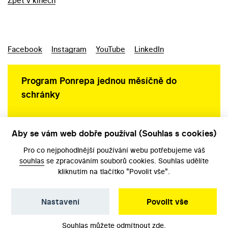
Zpět v kinech
Facebook
Instagram
YouTube
LinkedIn
Program Ponrepa jednou měsíčně do
schránky
Aby se vám web dobře používal (Souhlas s cookies)
Ochrana osobních údajů
Pro co nejpohodlnější používání webu potřebujeme váš
souhlas
se zpracováním souborů cookies. Souhlas udělíte
kliknutím na tlačítko "Povolit vše".
Nastavení
Povolit vše
©️ Národní filmový archiv, 2026
Souhlas můžete odmítnout
zde
.