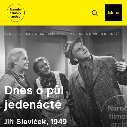
Menu
ÚVOD
SBÍRKA
OBSAH SBÍRKY
FILMY
DNES O PŮL JEDENÁCTÉ
Dnes o půl
jedenácté
Jiří Slavíček, 1949