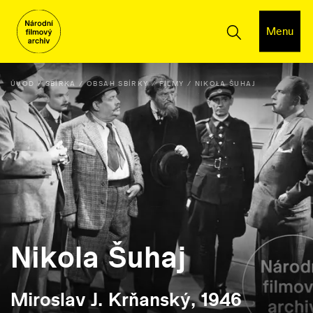
Menu
ÚVOD
SBÍRKA
OBSAH SBÍRKY
FILMY
NIKOLA ŠUHAJ
Nikola Šuhaj
Miroslav J. Krňanský, 1946