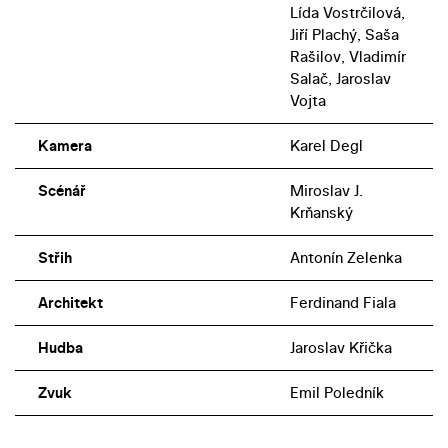
Lída Vostrčilová,
Jiří Plachý, Saša
Rašilov, Vladimír
Salač, Jaroslav
Vojta
Kamera
Karel Degl
Scénář
Miroslav J.
Krňanský
Střih
Antonín Zelenka
Architekt
Ferdinand Fiala
Hudba
Jaroslav Křička
Zvuk
Emil Poledník