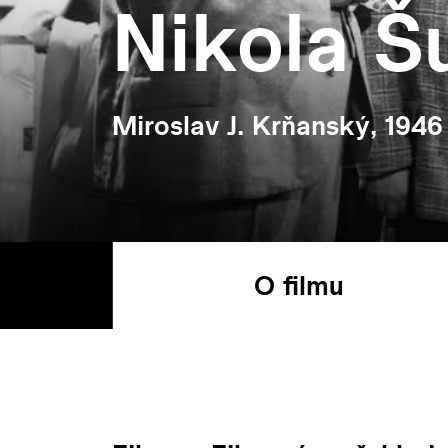
Nikola Š
Miroslav J. Krňanský, 1946
O filmu