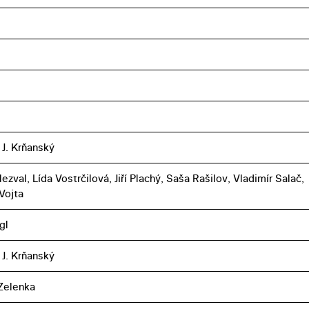
 J. Krňanský
zval, Lída Vostrčilová, Jiří Plachý, Saša Rašilov, Vladimír Salač,
Vojta
gl
 J. Krňanský
Zelenka