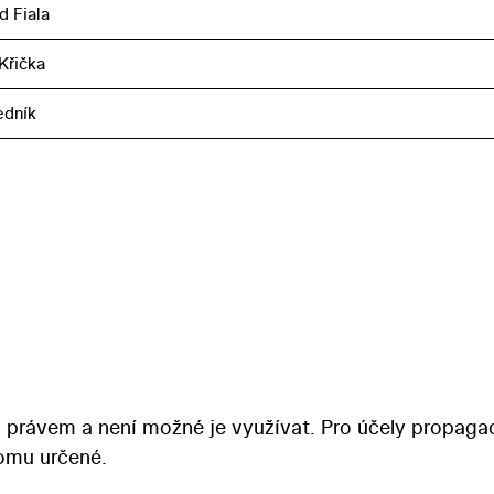
d Fiala
Křička
edník
 právem a není možné je využívat. Pro účely propaga
tomu určené.