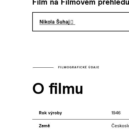
Film na Filmovém přehled
Nikola Šuhaj
FILMOGRAFICKÉ ÚDAJE
O filmu
Rok výroby
1946
Země
Českosl