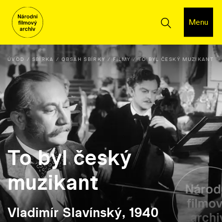
Menu
ÚVOD
SBÍRKA
OBSAH SBÍRKY
FILMY
TO BYL ČESKÝ MUZIKANT
To byl český
muzikant
Vladimír Slavínský, 1940