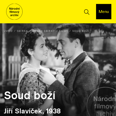
Menu
ÚVOD
SBÍRKA
OBSAH SBÍRKY
FILMY
SOUD BOŽÍ
Soud boží
Jiří Slavíček, 1938