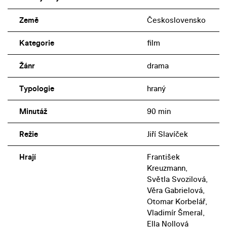
Země
Československo
Kategorie
film
Žánr
drama
Typologie
hraný
Minutáž
90 min
Režie
Jiří Slavíček
Hrají
František
Kreuzmann,
Světla Svozilová,
Věra Gabrielová,
Otomar Korbelář,
Vladimír Šmeral,
Ella Nollová