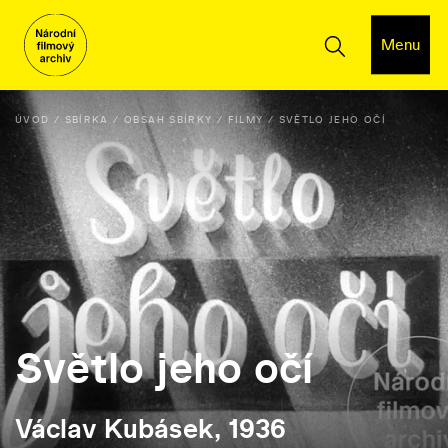
Menu
ÚVOD
SBÍRKA
OBSAH SBÍRKY
FILMY
SVĚTLO JEHO OČÍ
Světlo jeho očí
Václav Kubásek, 1936