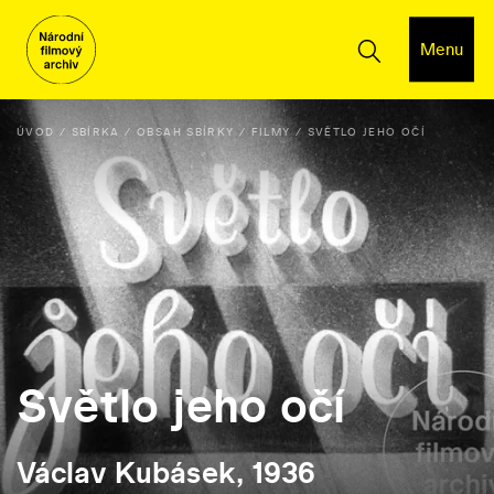
Menu
ÚVOD
SBÍRKA
OBSAH SBÍRKY
FILMY
SVĚTLO JEHO OČÍ
Světlo jeho očí
Václav Kubásek, 1936