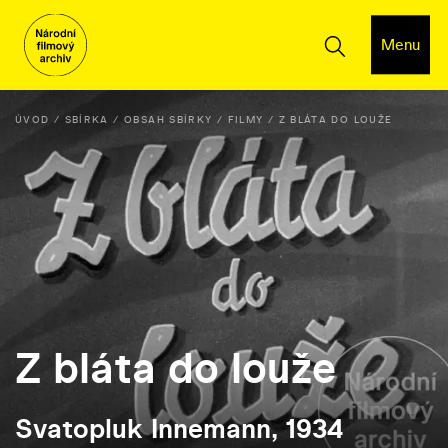
Menu
ÚVOD
SBÍRKA
OBSAH SBÍRKY
FILMY
Z BLÁTA DO LOUŽE
Z bláta do louže
Svatopluk Innemann, 1934