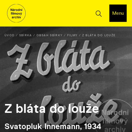
Menu
ÚVOD
SBÍRKA
OBSAH SBÍRKY
FILMY
Z BLÁTA DO LOUŽE
Z bláta do louže
Svatopluk Innemann, 1934