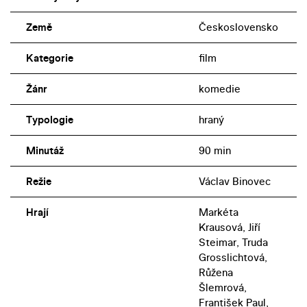
Země
Československo
Kategorie
film
Žánr
komedie
Typologie
hraný
Minutáž
90 min
Režie
Václav Binovec
Hrají
Markéta
Krausová, Jiří
Steimar, Truda
Grosslichtová,
Růžena
Šlemrová,
František Paul,