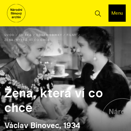
Menu
ÚVOD
SBÍRKA
OBSAH SBÍRKY
FILMY
ŽENA, KTERÁ VÍ CO CHCE
Žena, která ví co
chce
Václav Binovec, 1934