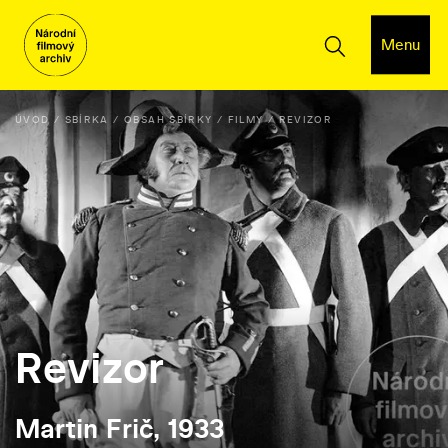
Menu
ÚVOD
SBÍRKA
OBSAH SBÍRKY
FILMY
REVIZOR
Revizor
Martin Frič, 1933