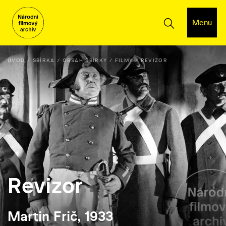
Menu
ÚVOD
SBÍRKA
OBSAH SBÍRKY
FILMY
REVIZOR
Revizor
Martin Frič, 1933