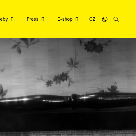
weby
Press
E-shop
CZ
sbírce
y
cujeme
nrepu
filmové dědictví
ledna 2026