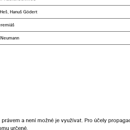
Heš, Hanuš Gödert
eremiáš
 Neumann
 právem a není možné je využívat. Pro účely propaga
tomu určené.