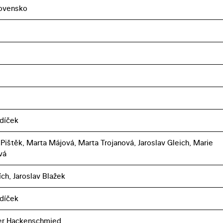
ovensko
díček
Pištěk, Marta Májová, Marta Trojanová, Jaroslav Gleich, Marie
vá
ích, Jaroslav Blažek
díček
er Hackenschmied