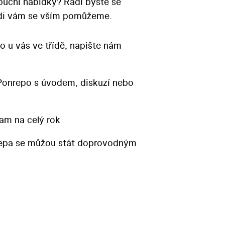
ibuční nabídky? Rádi byste se
Rádi vám se vším pomůžeme.
o u vás ve třídě, napište nám
Ponrepo s úvodem, diskuzí nebo
am na celý rok
repa se můžou stát doprovodným