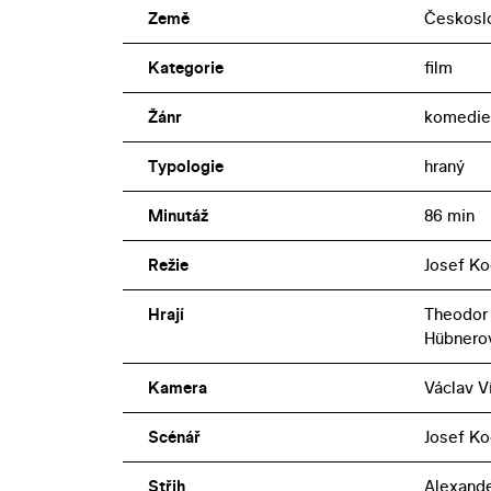
Země
Českosl
Kategorie
film
Žánr
komedie
Typologie
hraný
Minutáž
86 min
Režie
Josef Ko
Hrají
Theodor 
Hübnero
Kamera
Václav V
Scénář
Josef Ko
Střih
Alexand