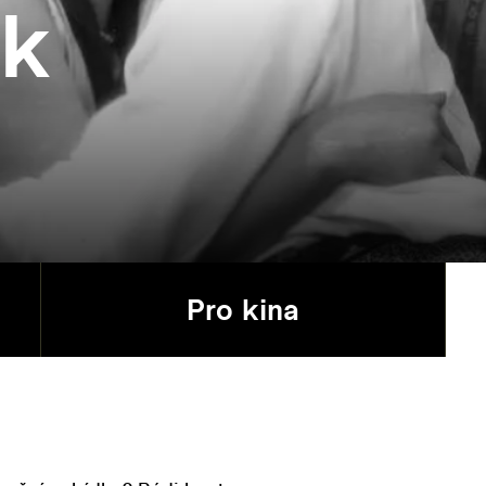
ík
Pro kina