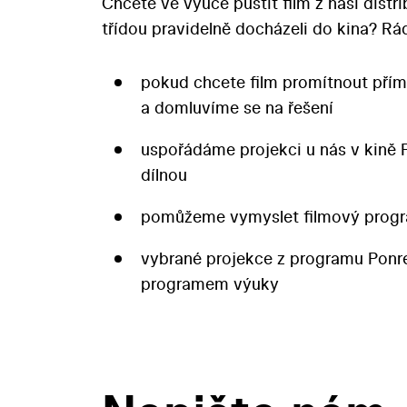
Chcete ve výuce pustit film z naší distr
třídou pravidelně docházeli do kina? 
pokud chcete film promítnout přím
a domluvíme se na řešení
uspořádáme projekci u nás v kině 
dílnou
pomůžeme vymyslet filmový progr
vybrané projekce z programu Pon
programem výuky