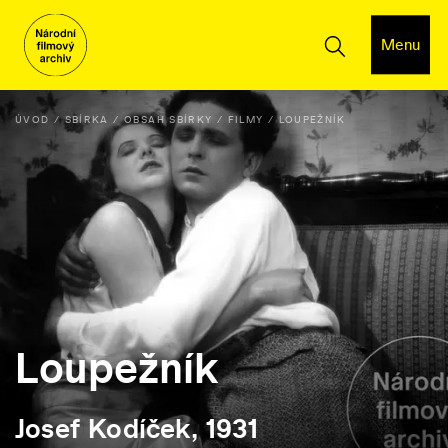
Menu
ÚVOD
SBÍRKA
OBSAH SBÍRKY
FILMY
LOUPEŽNÍK
Loupežník
Josef Kodíček, 1931