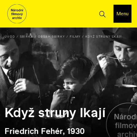
Menu
ÚVOD
SBÍRKA
OBSAH SBÍRKY
FILMY
KDYŽ STRUNY LKAJÍ
Když struny lkají
Friedrich Fehér, 1930