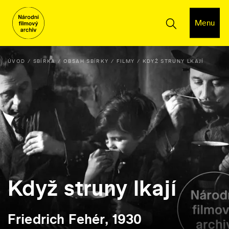
Menu
ÚVOD
SBÍRKA
OBSAH SBÍRKY
FILMY
KDYŽ STRUNY LKAJÍ
Když struny lkají
Friedrich Fehér, 1930