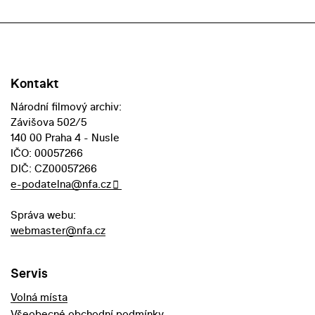
Kontakt
Národní filmový archiv:
Závišova 502/5
140 00 Praha 4 - Nusle
IČO: 00057266
DIČ: CZ00057266
e-podatelna@nfa.cz
Správa webu:
webmaster@nfa.cz
Servis
Volná místa
Všeobecné obchodní podmínky