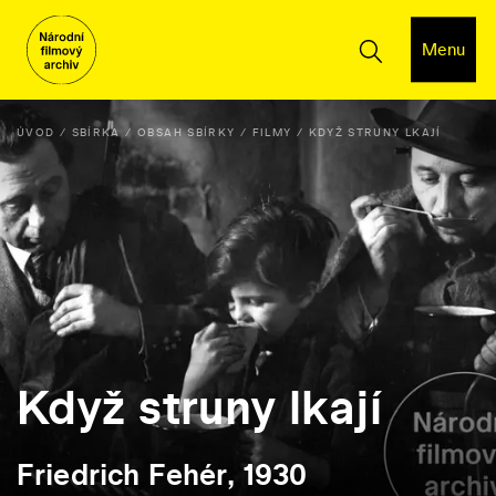
Menu
ÚVOD
SBÍRKA
OBSAH SBÍRKY
FILMY
KDYŽ STRUNY LKAJÍ
Když struny lkají
Friedrich Fehér, 1930