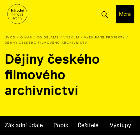
Menu
ÚVOD
O NÁS
CO DĚLÁME
VÝZKUM
VÝZKUMNÉ PROJEKTY
DĚJINY ČESKÉHO FILMOVÉHO ARCHIVNICTVÍ
Dějiny českého
filmového
archivnictví
Základní údaje
Popis
Řešitelé
Výstupy