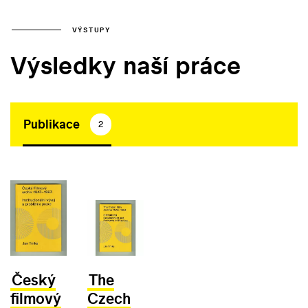
VÝSTUPY
Výsledky naší práce
Publikace
2
Český
The
filmový
Czech