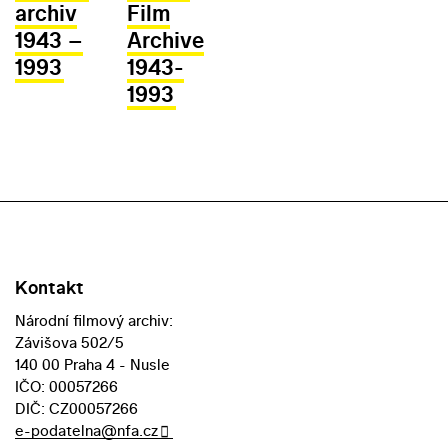
archiv
Film
1943 –
Archive
1993
1943-
1993
Kontakt
Národní filmový archiv:
Závišova 502/5
140 00 Praha 4 - Nusle
IČO: 00057266
DIČ: CZ00057266
e-podatelna@nfa.cz