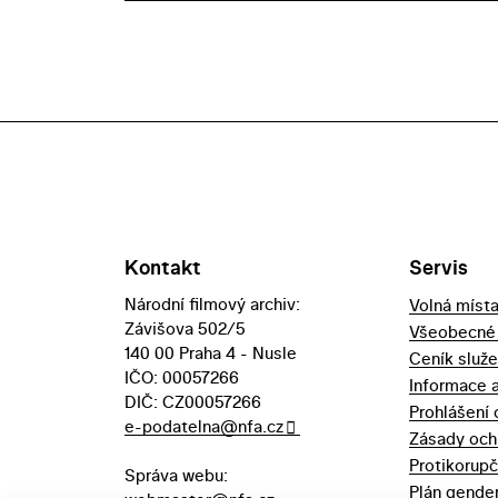
Kontakt
Servis
Národní filmový archiv:
Volná míst
Závišova 502/5
Všeobecné
140 00 Praha 4 - Nusle
Ceník služ
IČO: 00057266
Informace 
DIČ: CZ00057266
Prohlášení 
e-podatelna@nfa.cz
Zásady och
Protikorupč
Správa webu:
Plán gender