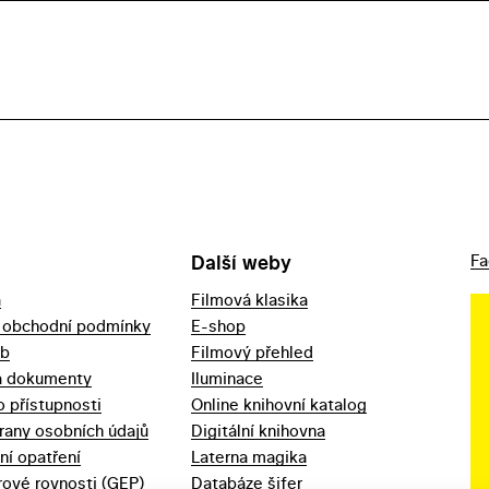
Další weby
Fa
a
Filmová klasika
 obchodní podmínky
E-shop
eb
Filmový přehled
a dokumenty
Iluminace
o přístupnosti
Online knihovní katalog
rany osobních údajů
Digitální knihovna
ní opatření
Laterna magika
ové rovnosti (GEP)
Databáze šifer