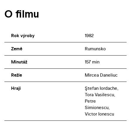
O filmu
Rok výroby
1982
Země
Rumunsko
Minutáž
157 min
Režie
Mircea Daneliuc
Hrají
Ştefan Iordache,
Tora Vasilescu,
Petre
Simionescu,
Victor Ionescu