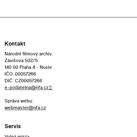
Kontakt
Národní filmový archiv:
Závišova 502/5
140 00 Praha 4 - Nusle
IČO: 00057266
DIČ: CZ00057266
e-podatelna@nfa.cz
Správa webu:
webmaster@nfa.cz
Servis
Volná místa