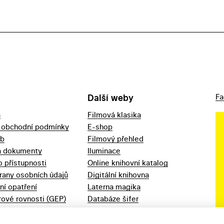
Další weby
Fa
a
Filmová klasika
 obchodní podmínky
E-shop
eb
Filmový přehled
a dokumenty
Iluminace
o přístupnosti
Online knihovní katalog
rany osobních údajů
Digitální knihovna
ní opatření
Laterna magika
ové rovnosti (GEP)
Databáze šifer
d 2023
Videoarchiv
áška - movitý
Zpět v kinech