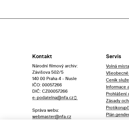
Kontakt
Servis
Národní filmový archiv:
Volná míst
Závišova 502/5
Všeobecné
140 00 Praha 4 - Nusle
Ceník služ
IČO: 00057266
Informace 
DIČ: CZ00057266
Prohlášení 
e-podatelna@nfa.cz
Zásady och
Protikorupč
Správa webu:
Plán gender
webmaster@nfa.cz
Výpůjční řá
Aukční vyhl