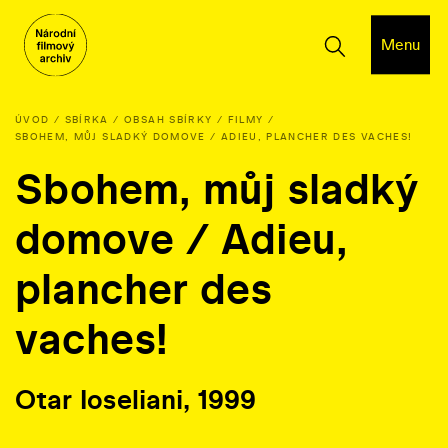
Menu
ÚVOD
SBÍRKA
OBSAH SBÍRKY
FILMY
SBOHEM, MŮJ SLADKÝ DOMOVE / ADIEU, PLANCHER DES VACHES!
Sbohem, můj sladký
domove / Adieu,
plancher des
vaches!
Otar Ioseliani, 1999