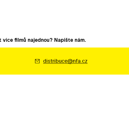
 více filmů najednou? Napište nám.
distribuce@nfa.cz