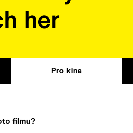
ch her
Pro kina
to filmu?