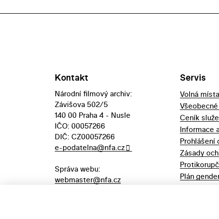
Kontakt
Servis
Národní filmový archiv:
Volná míst
Závišova 502/5
Všeobecné
140 00 Praha 4 - Nusle
Ceník služ
IČO: 00057266
Informace 
DIČ: CZ00057266
Prohlášení 
e-podatelna@nfa.cz
Zásady och
Protikorupč
Správa webu:
Plán gender
webmaster@nfa.cz
Výpůjční řá
Aukční vyhl
majetek