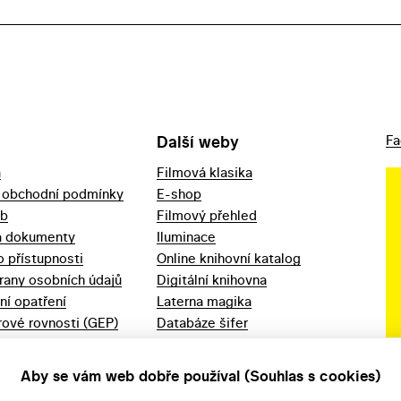
Další weby
Fa
a
Filmová klasika
 obchodní podmínky
E-shop
eb
Filmový přehled
a dokumenty
Iluminace
o přístupnosti
Online knihovní katalog
rany osobních údajů
Digitální knihovna
ní opatření
Laterna magika
ové rovnosti (GEP)
Databáze šifer
d 2023
Videoarchiv
áška - movitý
Zpět v kinech
Aby se vám web dobře používal (Souhlas s cookies)