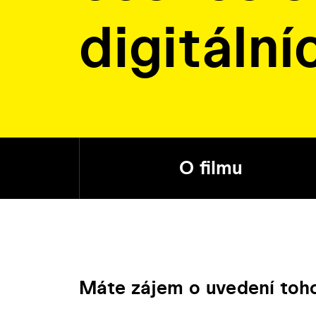
digitální
O filmu
Máte zájem o uvedení toho