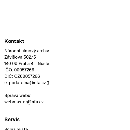
Kontakt
Národní filmový archiv:
Závišova 502/5
140 00 Praha 4 - Nusle
IČO: 00057266
DIČ: CZ00057266
e-podatelna@nfa.cz
Správa webu:
webmaster@nfa.cz
Servis
Volná místa