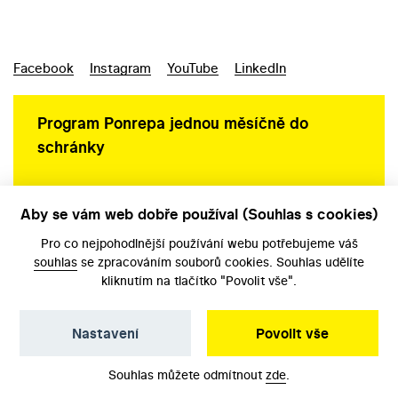
Facebook
Instagram
YouTube
LinkedIn
Program Ponrepa jednou měsíčně do
schránky
Aby se vám web dobře používal (Souhlas s cookies)
Ochrana osobních údajů
Pro co nejpohodlnější používání webu potřebujeme váš
souhlas
se zpracováním souborů cookies. Souhlas udělíte
kliknutím na tlačítko "Povolit vše".
Nastavení
Povolit vše
©️ Národní filmový archiv, 2026
Souhlas můžete odmítnout
zde
.