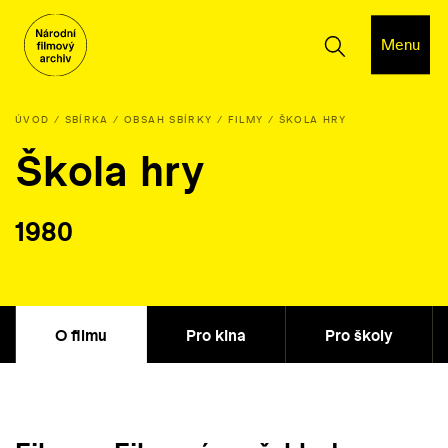
Menu
ÚVOD
SBÍRKA
OBSAH SBÍRKY
FILMY
ŠKOLA HRY
Škola hry
1980
O filmu
Pro kina
Pro školy