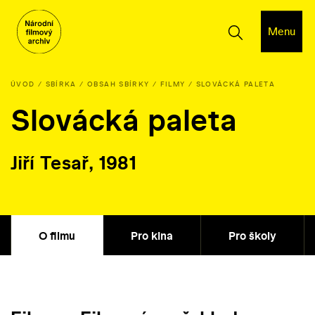
Menu
ÚVOD
SBÍRKA
OBSAH SBÍRKY
FILMY
SLOVÁCKÁ PALETA
Slovácká paleta
Jiří Tesař, 1981
O filmu
Pro kina
Pro školy