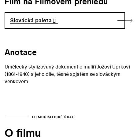
Film na Filmovém přehledu
Slovácká paleta
Anotace
Umělecky stylizovaný dokument o malíři Jožovi Uprkovi
(1861-1940) a jeho díle, těsně spjatém se slováckým
venkovem.
FILMOGRAFICKÉ ÚDAJE
O filmu