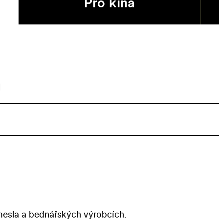
Pro kina
u
emesla a bednářských výrobcích.