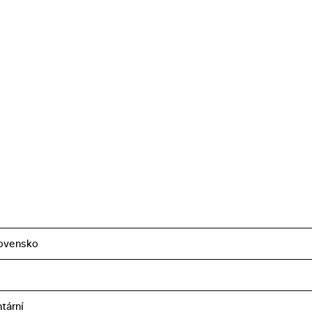
ovensko
tární