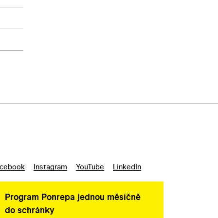
cebook
Instagram
YouTube
LinkedIn
Program Ponrepa jednou měsíčně
do schránky