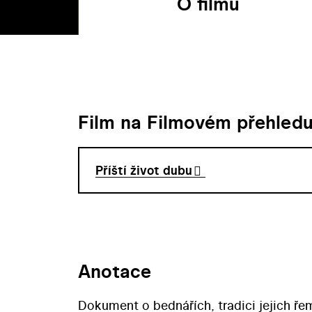
O filmu
Film na Filmovém přehled
Příští život dubu
Anotace
Dokument o bednářích, tradici jejich ř