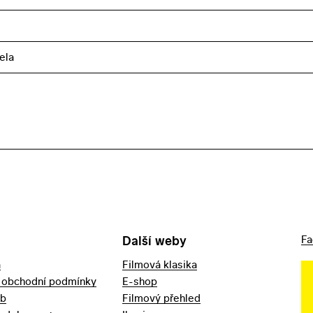
ela
Další weby
Fa
a
Filmová klasika
 obchodní podmínky
E-shop
eb
Filmový přehled