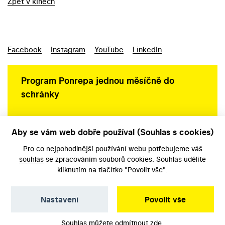
Zpět v kinech
Facebook
Instagram
YouTube
LinkedIn
Program Ponrepa jednou měsíčně do
schránky
Aby se vám web dobře používal (Souhlas s cookies)
Ochrana osobních údajů
Pro co nejpohodlnější používání webu potřebujeme váš
souhlas
se zpracováním souborů cookies. Souhlas udělíte
kliknutím na tlačítko "Povolit vše".
Nastavení
Povolit vše
©️ Národní filmový archiv, 2026
Souhlas můžete odmítnout
zde
.