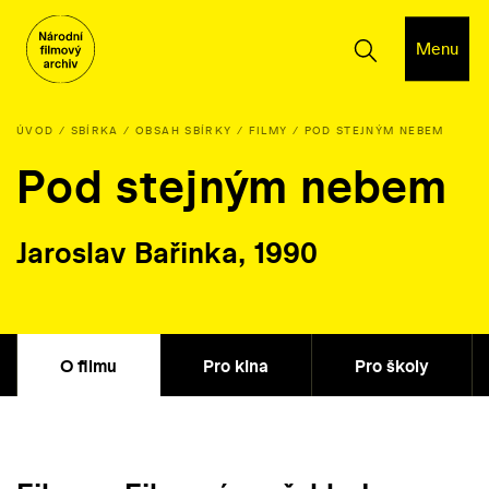
Menu
ÚVOD
SBÍRKA
OBSAH SBÍRKY
FILMY
POD STEJNÝM NEBEM
Pod stejným nebem
Jaroslav Bařinka, 1990
O filmu
Pro kina
Pro školy