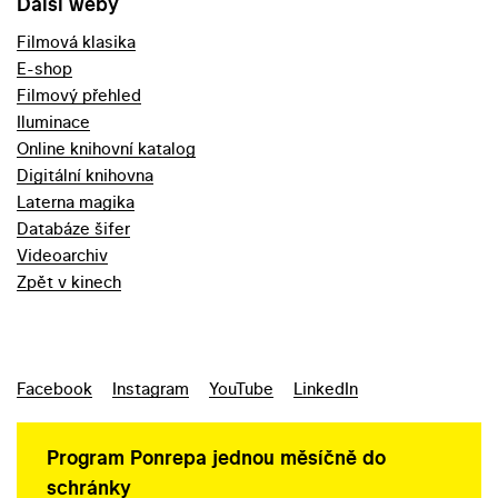
Další weby
Filmová klasika
E-shop
Filmový přehled
Iluminace
Online knihovní katalog
Digitální knihovna
Laterna magika
Databáze šifer
Videoarchiv
Zpět v kinech
Facebook
Instagram
YouTube
LinkedIn
Program Ponrepa jednou měsíčně do
schránky