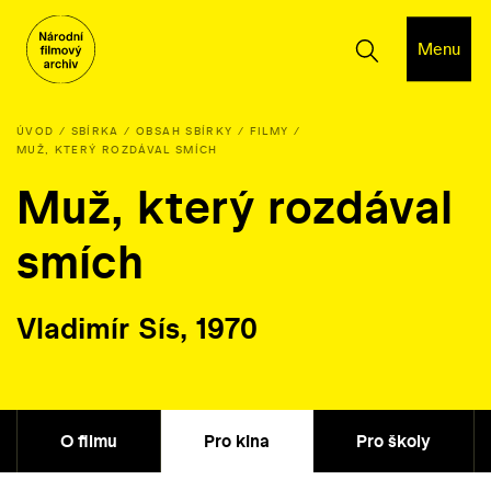
Menu
ÚVOD
SBÍRKA
OBSAH SBÍRKY
FILMY
MUŽ, KTERÝ ROZDÁVAL SMÍCH
Muž, který rozdával
smích
Vladimír Sís, 1970
O filmu
Pro kina
Pro školy