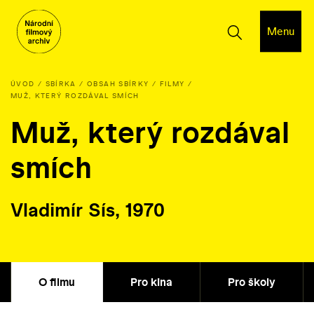
Menu
ÚVOD
SBÍRKA
OBSAH SBÍRKY
FILMY
MUŽ, KTERÝ ROZDÁVAL SMÍCH
Muž, který rozdával
smích
Vladimír Sís, 1970
O filmu
Pro kina
Pro školy