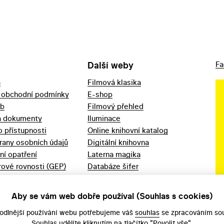
Další weby
Fa
a
Filmová klasika
 obchodní podmínky
E-shop
eb
Filmový přehled
a dokumenty
Iluminace
o přístupnosti
Online knihovní katalog
rany osobních údajů
Digitální knihovna
ní opatření
Laterna magika
ové rovnosti (GEP)
Databáze šifer
d 2023
Videoarchiv
áška - movitý
Zpět v kinech
Aby se vám web dobře používal (Souhlas s cookies)
odlnější používání webu potřebujeme váš
souhlas
se zpracováním sou
Souhlas udělíte kliknutím na tlačítko "Povolit vše".