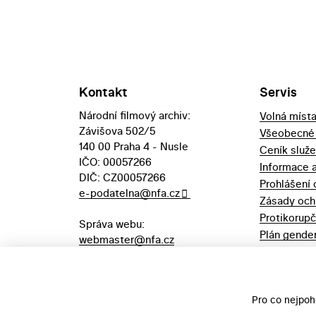
Kontakt
Servis
Národní filmový archiv:
Volná míst
Závišova 502/5
Všeobecné
140 00 Praha 4 - Nusle
Ceník služ
IČO: 00057266
Informace 
DIČ: CZ00057266
Prohlášení 
e-podatelna@nfa.cz
Zásady och
Protikorupč
Správa webu:
Plán gender
webmaster@nfa.cz
Výpůjční řá
Aukční vyhl
majetek
Pro co nejpoh