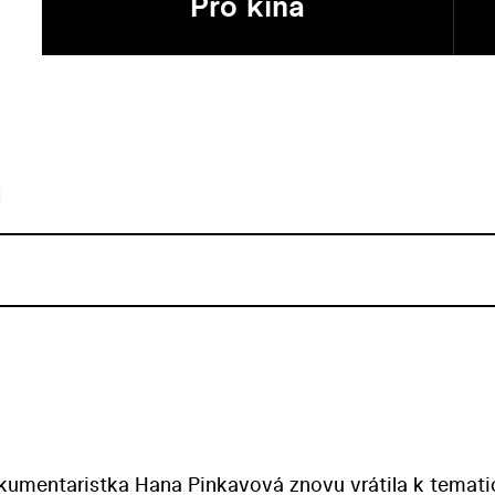
Pro kina
u
dokumentaristka Hana Pinkavová znovu vrátila k temati