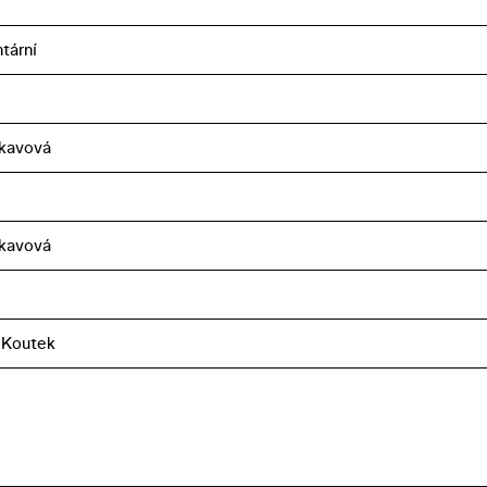
tární
nkavová
nkavová
 Koutek