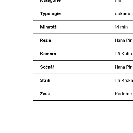
Kategorie
film
Typologie
dokumen
Minutáž
14 min
Režie
Hana Pi
Kamera
Jiří Kolín
Scénář
Hana Pi
Střih
Jiří Krška
Zvuk
Radomír