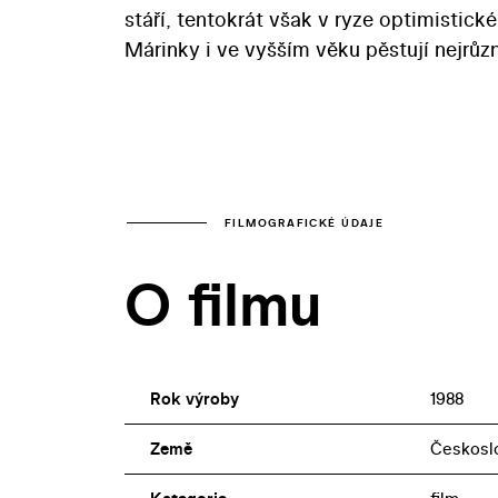
stáří, tentokrát však v ryze optimistick
Márinky i ve vyšším věku pěstují nejrůzn
FILMOGRAFICKÉ ÚDAJE
O filmu
Rok výroby
1988
Země
Českosl